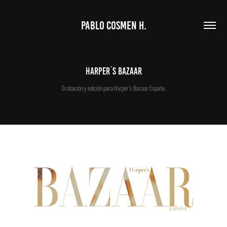
PABLO COSMEN H.
harper´s bazaar
Grabación y edición para Harper's Bazaar España.